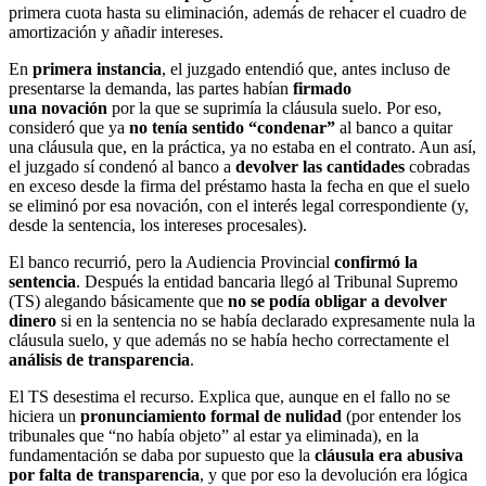
primera cuota hasta su eliminación, además de rehacer el cuadro de
amortización y añadir intereses.
En
primera instancia
, el juzgado entendió que, antes incluso de
presentarse la demanda, las partes habían
firmado
una novación
por la que se suprimía la cláusula suelo. Por eso,
consideró que ya
no tenía sentido “condenar”
al banco a quitar
una cláusula que, en la práctica, ya no estaba en el contrato. Aun así,
el juzgado sí condenó al banco a
devolver las cantidades
cobradas
en exceso desde la firma del préstamo hasta la fecha en que el suelo
se eliminó por esa novación, con el interés legal correspondiente (y,
desde la sentencia, los intereses procesales).
El banco recurrió, pero la Audiencia Provincial
confirmó la
sentencia
. Después la entidad bancaria llegó al Tribunal Supremo
(TS) alegando básicamente que
no se podía obligar a devolver
dinero
si en la sentencia no se había declarado expresamente nula la
cláusula suelo, y que además no se había hecho correctamente el
análisis de transparencia
.
El TS desestima el recurso. Explica que, aunque en el fallo no se
hiciera un
pronunciamiento formal de nulidad
(por entender los
tribunales que “no había objeto” al estar ya eliminada), en la
fundamentación se daba por supuesto que la
cláusula era abusiva
por falta de transparencia
, y que por eso la devolución era lógica