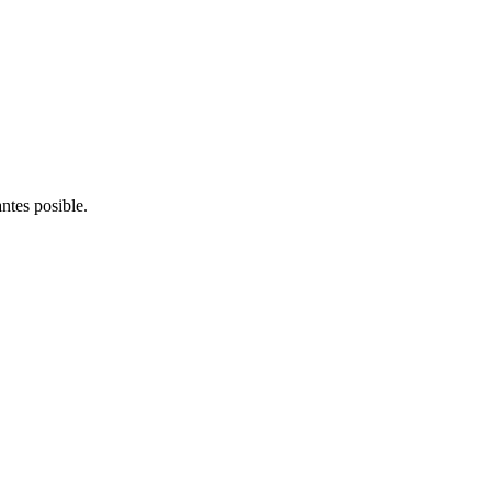
ntes posible.
® 2021 • VILANOVA GESTIÓ S.L. • Todos los derechos reservados