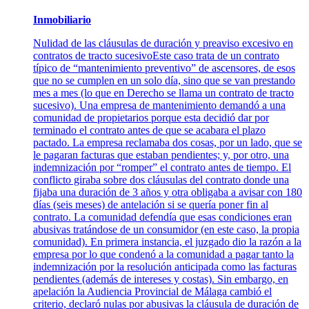
Inmobiliario
Nulidad de las cláusulas de duración y preaviso excesivo en
contratos de tracto sucesivoEste caso trata de un contrato
típico de “mantenimiento preventivo” de ascensores, de esos
que no se cumplen en un solo día, sino que se van prestando
mes a mes (lo que en Derecho se llama un contrato de tracto
sucesivo). Una empresa de mantenimiento demandó a una
comunidad de propietarios porque esta decidió dar por
terminado el contrato antes de que se acabara el plazo
pactado. La empresa reclamaba dos cosas, por un lado, que se
le pagaran facturas que estaban pendientes; y, por otro, una
indemnización por “romper” el contrato antes de tiempo. El
conflicto giraba sobre dos cláusulas del contrato donde una
fijaba una duración de 3 años y otra obligaba a avisar con 180
días (seis meses) de antelación si se quería poner fin al
contrato. La comunidad defendía que esas condiciones eran
abusivas tratándose de un consumidor (en este caso, la propia
comunidad). En primera instancia, el juzgado dio la razón a la
empresa por lo que condenó a la comunidad a pagar tanto la
indemnización por la resolución anticipada como las facturas
pendientes (además de intereses y costas). Sin embargo, en
apelación la Audiencia Provincial de Málaga cambió el
criterio, declaró nulas por abusivas la cláusula de duración de